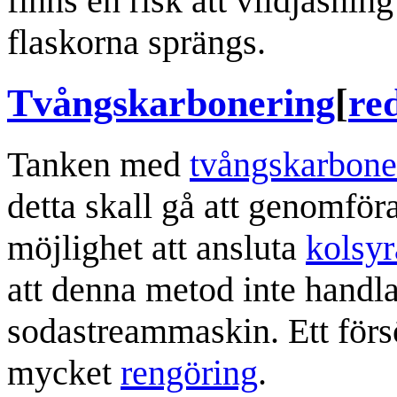
finns en risk att vildjäsning
flaskorna sprängs.
Tvångskarbonering
[
re
Tanken med
tvångskarbone
detta skall gå att genomföra
möjlighet att ansluta
kolsyr
att denna metod inte handl
sodastreammaskin. Ett försö
mycket
rengöring
.