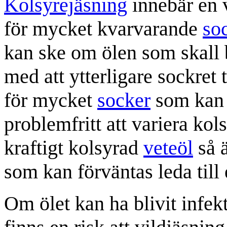
Kolsyrejäsning
innebär en v
för mycket kvarvarande
so
kan ske om ölen som skall 
med att ytterligare sockret ti
för mycket
socker
som kan j
problemfritt att variera kol
kraftigt kolsyrad
veteöl
så ä
som kan förväntas leda till
Om ölet kan ha blivit infek