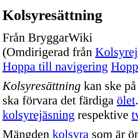
Kolsyresättning
Från BryggarWiki
(Omdirigerad från
Kolsyrej
Hoppa till navigering
Hoppa
Kolsyresättning
kan ske på 
ska förvara det färdiga
ölet
kolsyrejäsning
respektive
t
Mängden
kolsyra
som är ön