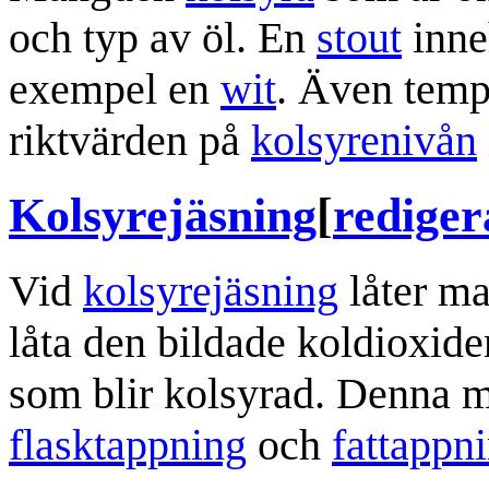
och typ av öl. En
stout
inne
exempel en
wit
. Även tempe
riktvärden på
kolsyrenivån
Kolsyrejäsning
[
rediger
Vid
kolsyrejäsning
låter m
låta den bildade koldioxide
som blir kolsyrad. Denna 
flasktappning
och
fattappn