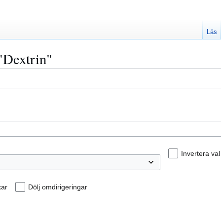
Läs
 "Dextrin"
Invertera val
kar
Dölj omdirigeringar