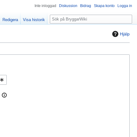
Inte inloggad
Diskussion
Bidrag
Skapa konto
Logga in
S
Redigera
Visa historik
ö
k
Hjälp