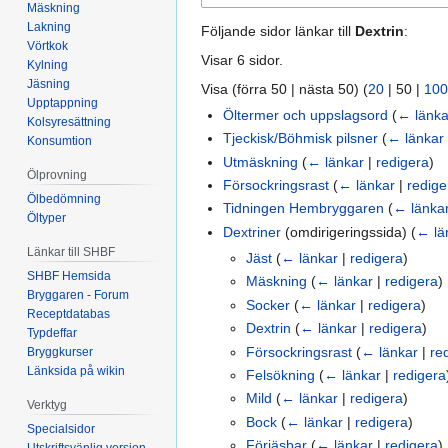
Mäskning
Lakning
Följande sidor länkar till
Dextrin
:
Vörtkok
Visar 6 sidor.
Kylning
Jäsning
Visa (
förra 50
|
nästa 50
) (
20
|
50
|
100
Upptappning
Öltermer och uppslagsord
(
← länka
Kolsyresättning
Tjeckisk/Böhmisk pilsner
(
← länkar
Konsumtion
Utmäskning
(
← länkar
|
redigera
)
Ölprovning
Försockringsrast
(
← länkar
|
redige
Ölbedömning
Tidningen Hembryggaren
(
← länka
Öltyper
Dextriner
(omdirigeringssida)
(
← lä
Länkar till SHBF
Jäst
(
← länkar
|
redigera
)
SHBF Hemsida
Mäskning
(
← länkar
|
redigera
)
Bryggaren - Forum
Socker
(
← länkar
|
redigera
)
Receptdatabas
Dextrin
(
← länkar
|
redigera
)
Typdeffar
Försockringsrast
(
← länkar
|
re
Bryggkurser
Länksida på wikin
Felsökning
(
← länkar
|
redigera
Mild
(
← länkar
|
redigera
)
Verktyg
Bock
(
← länkar
|
redigera
)
Specialsidor
Förjäsbar
(
← länkar
|
redigera
)
Utskriftsvänlig version