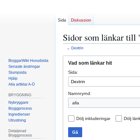
Sida
Diskussion
Sidor som länkar till
←
Dextrin
Hoppa
Hoppa
BryggarWiki Huvudsida
Vad som länkar hit
till
till
Senaste ändringar
Sida:
navigering
sök
Slumpsida
Hjälp
Alla artiklar A-Ö
Namnrymd:
BRYGGNING
Nybryggare
Bryggprocess
Ingredienser
Dölj inkluderingar
Dölj län
Utrustning
Detaljerad
Gå
Bryggprocess