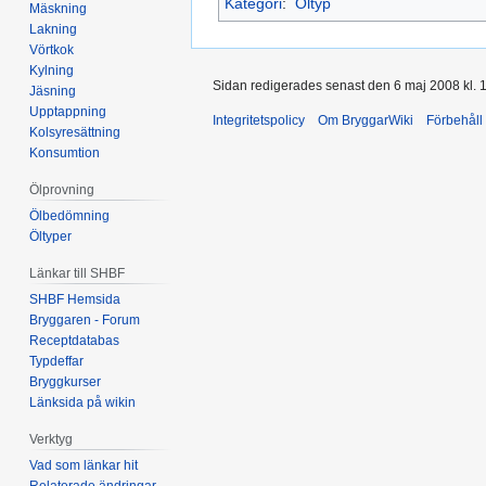
Kategori
:
Öltyp
Mäskning
Lakning
Vörtkok
Kylning
Sidan redigerades senast den 6 maj 2008 kl. 1
Jäsning
Upptappning
Integritetspolicy
Om BryggarWiki
Förbehåll
Kolsyresättning
Konsumtion
Ölprovning
Ölbedömning
Öltyper
Länkar till SHBF
SHBF Hemsida
Bryggaren - Forum
Receptdatabas
Typdeffar
Bryggkurser
Länksida på wikin
Verktyg
Vad som länkar hit
Relaterade ändringar