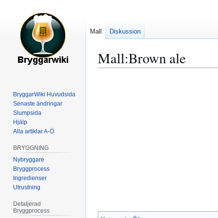
Mall
Diskussion
Mall
:
Brown ale
Hoppa
Hoppa
till
till
BryggarWiki Huvudsida
navigering
sök
Senaste ändringar
Slumpsida
Hjälp
Alla artiklar A-Ö
BRYGGNING
Nybryggare
Bryggprocess
Ingredienser
Utrustning
Detaljerad
Bryggprocess