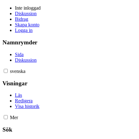
Inte inloggad
Diskussion
Bidrag
Skapa konto
Logga in
Namnrymder
Sida
Diskussion
svenska
Visningar
Läs
Redigera
Visa historik
Mer
Sök