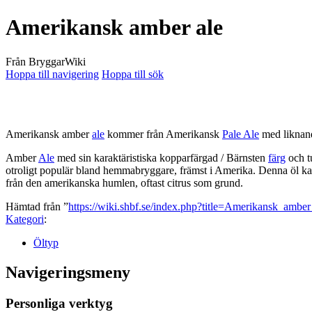
Amerikansk amber ale
Från BryggarWiki
Hoppa till navigering
Hoppa till sök
Amerikansk amber
ale
kommer från Amerikansk
Pale Ale
med liknand
Amber
Ale
med sin karaktäristiska kopparfärgad / Bärnsten
färg
och t
otroligt populär bland hemmabryggare, främst i Amerika. Denna öl kan r
från den amerikanska humlen, oftast citrus som grund.
Hämtad från ”
https://wiki.shbf.se/index.php?title=Amerikansk_amb
Kategori
:
Öltyp
Navigeringsmeny
Personliga verktyg