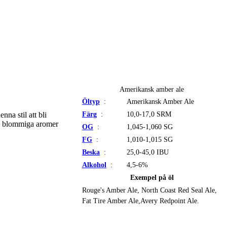
Amerikansk amber ale
Öltyp
:
Amerikansk Amber Ale
Färg
:
10,0-17,0 SRM
enna stil att bli
 blommiga aromer
OG
:
1,045-1,060 SG
FG
:
1,010-1,015 SG
Beska
:
25,0-45,0 IBU
Alkohol
:
4,5-6%
Exempel på öl
Rouge's Amber Ale, North Coast Red Seal Ale,
Fat Tire Amber Ale,Avery Redpoint Ale.