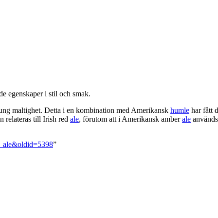
e egenskaper i stil och smak.
ung maltighet. Detta i en kombination med Amerikansk
humle
har fått d
elateras till Irish red
ale
, förutom att i Amerikansk amber
ale
används
er_ale&oldid=5398
”