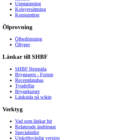
Upptappning
Kolsyresättning
Konsumtion
Ölprovning
Ölbedömning
Öltyper
Länkar till SHBF
SHBF Hemsida
Bryggaren - Forum
Receptdatabas
Typdeffar
Bryggkurser
Länksida på wikin
Verktyg
Vad som länkar hit
Relaterade ändringar
Specialsidor
Utskriftsvänlig version