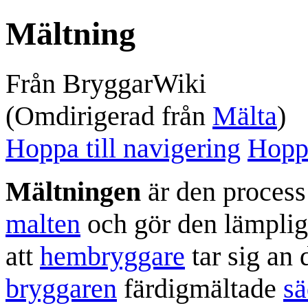
Mältning
Från BryggarWiki
(Omdirigerad från
Mälta
)
Hoppa till navigering
Hoppa
Mältningen
är den process
malten
och gör den lämplig
att
hembryggare
tar sig an 
bryggaren
färdigmältade
sä