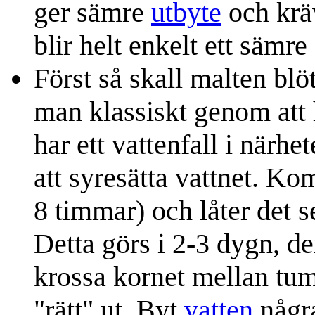
ger sämre
utbyte
och krä
blir helt enkelt ett sämre 
Först så skall malten blö
man klassiskt genom att h
har ett vattenfall i när
att syresätta vattnet. K
8 timmar) och låter det s
Detta görs i 2-3 dygn, d
krossa kornet mellan tu
"rätt" ut. Byt
vatten
några