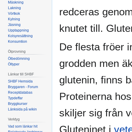
Mäskning
Lakning
redceras genom 
Vörtkok
Kylning
knutet till. Glute
Jäsning
Upptappning
Kolsyresättning
Konsumtion
De flesta fröer 
Ölprovning
Ölbedömning
grodden men äkt
Öltyper
Länkar till SHBF
glutenin, finns 
SHBF Hemsida
Bryggaren - Forum
Receptdatabas
Proteinerna ho
Typdeffar
Bryggkurser
skiljer sig från
Länksida på wikin
Verktyg
Gluteninet i
vet
Vad som länkar hit
Relaterade ändringar