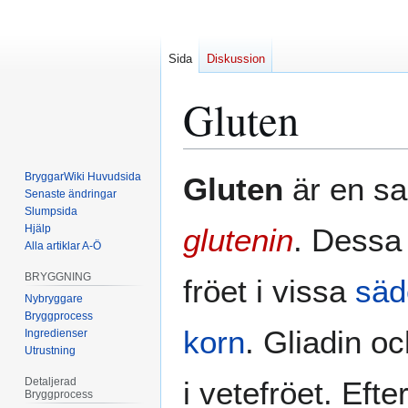
Sida
Diskussion
Gluten
Hoppa
Hoppa
BryggarWiki Huvudsida
Gluten
är en s
till
till
Senaste ändringar
Slumpsida
navigering
sök
Hjälp
glutenin
. Dessa
Alla artiklar A-Ö
BRYGGNING
fröet i vissa
säd
Nybryggare
Bryggprocess
korn
. Gliadin o
Ingredienser
Utrustning
Detaljerad
i vetefröet. Efte
Bryggprocess