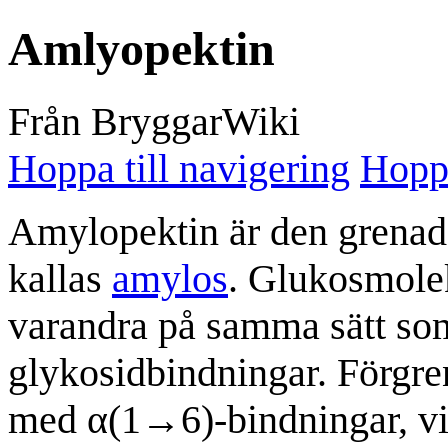
Amlyopektin
Från BryggarWiki
Hoppa till navigering
Hoppa
Amylopektin är den grenad
kallas
amylos
. Glukosmolek
varandra på samma sätt so
glykosidbindningar. Förgre
med α(1→6)-bindningar, vil