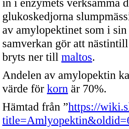
in i enzymets verksamma de
glukoskedjorna slumpmässig
av amylopektinet som i sin
samverkan gör att nästinti
bryts ner till
maltos
.
Andelen av amylopektin kan 
värde för
korn
är 70%.
Hämtad från ”
https://wiki.
title=Amlyopektin&oldid=