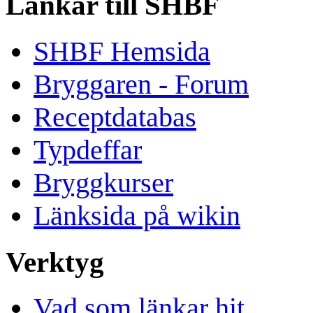
Länkar till SHBF
SHBF Hemsida
Bryggaren - Forum
Receptdatabas
Typdeffar
Bryggkurser
Länksida på wikin
Verktyg
Vad som länkar hit