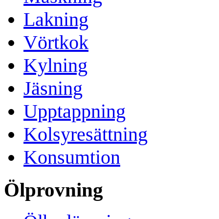
Lakning
Vörtkok
Kylning
Jäsning
Upptappning
Kolsyresättning
Konsumtion
Ölprovning