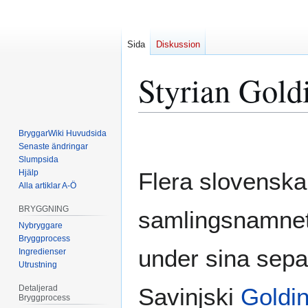
Sida
Diskussion
Styrian Gold
Hoppa
Hoppa
BryggarWiki Huvudsida
till
till
Senaste ändringar
Slumpsida
navigering
sök
Hjälp
Flera slovenska
Alla artiklar A-Ö
BRYGGNING
samlingsnamne
Nybryggare
Bryggprocess
under sina sepa
Ingredienser
Utrustning
Detaljerad
Savinjski
Goldi
Bryggprocess