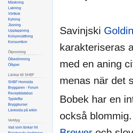
Mäskning
Lakning
Vörtkok
Kylning
Jäsning
Savinjski
Goldi
Upptappning
Kolsyresättning
Konsumtion
karakteriseras a
Ölprovning
Ölbedömning
med en aning cit
Öltyper
Länkar till SHBF
menas när det 
SHBF Hemsida
Bryggaren - Forum
Receptdatabas
Bobek har en int
Typdeffar
Bryggkurser
Länksida på wikin
också blommig.
Verktyg
Vad som länkar hit
Brewer
och slo
Relaterade ändringar