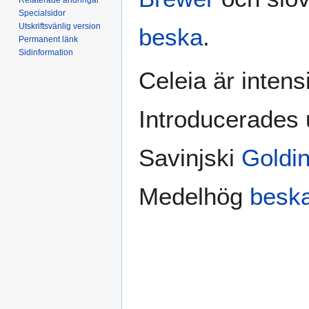
Specialsidor
Utskriftsvänlig version
beska
.
Permanent länk
Sidinformation
Celeia är intens
Introducerades u
Savinjski
Goldi
Medelhög
besk