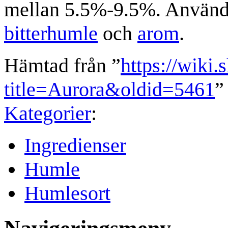
mellan 5.5%-9.5%. Använd
bitterhumle
och
arom
.
Hämtad från ”
https://wiki.
title=Aurora&oldid=5461
”
Kategorier
:
Ingredienser
Humle
Humlesort