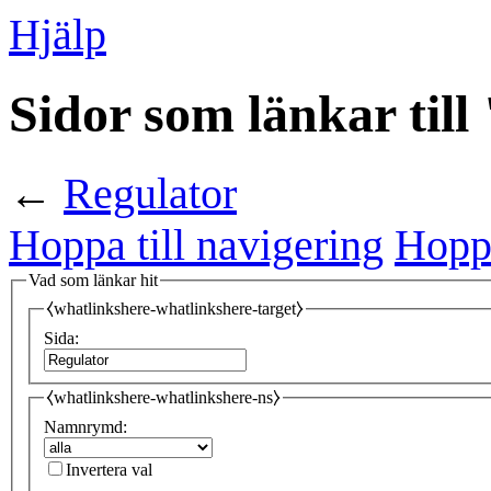
Hjälp
Sidor som länkar till
←
Regulator
Hoppa till navigering
Hoppa
Vad som länkar hit
⧼whatlinkshere-whatlinkshere-target⧽
Sida:
⧼whatlinkshere-whatlinkshere-ns⧽
Namnrymd:
Invertera val