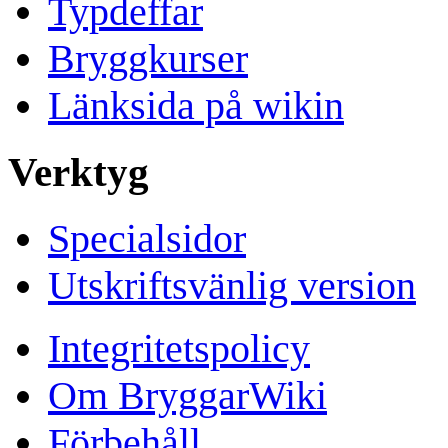
Typdeffar
Bryggkurser
Länksida på wikin
Verktyg
Specialsidor
Utskriftsvänlig version
Integritetspolicy
Om BryggarWiki
Förbehåll