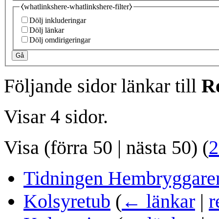
⧼whatlinkshere-whatlinkshere-filter⧽
Dölj inkluderingar
Dölj länkar
Dölj omdirigeringar
Gå
Följande sidor länkar till
R
Visar 4 sidor.
Visa (
förra 50
|
nästa 50
) (
2
Tidningen Hembryggare
Kolsyretub
(
← länkar
|
r