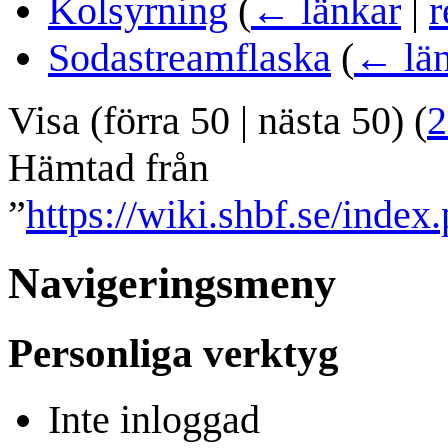
Kolsyrning
(
← länkar
|
r
Sodastreamflaska
(
← län
Visa (
förra 50
|
nästa 50
) (
2
Hämtad från
”
https://wiki.shbf.se/inde
Navigeringsmeny
Personliga verktyg
Inte inloggad