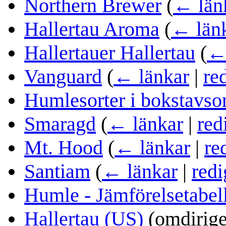
Northern Brewer
(
← län
Hallertau Aroma
(
← län
Hallertauer Hallertau
(
← 
Vanguard
(
← länkar
|
re
Humlesorter i bokstavso
Smaragd
(
← länkar
|
red
Mt. Hood
(
← länkar
|
re
Santiam
(
← länkar
|
redi
Humle - Jämförelsetabel
Hallertau (US)
(omdirige