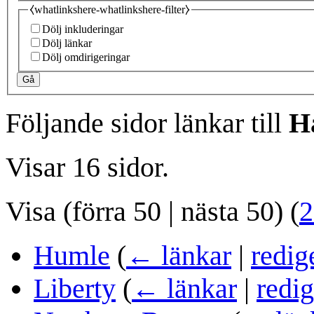
⧼whatlinkshere-whatlinkshere-filter⧽
Dölj inkluderingar
Dölj länkar
Dölj omdirigeringar
Gå
Följande sidor länkar till
H
Visar 16 sidor.
Visa (
förra 50
|
nästa 50
) (
2
Humle
(
← länkar
|
redig
Liberty
(
← länkar
|
redig