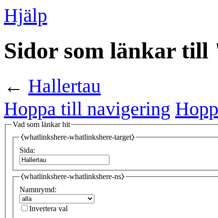
Hjälp
Sidor som länkar till
←
Hallertau
Hoppa till navigering
Hoppa
Vad som länkar hit
⧼whatlinkshere-whatlinkshere-target⧽
Sida:
⧼whatlinkshere-whatlinkshere-ns⧽
Namnrymd:
Invertera val