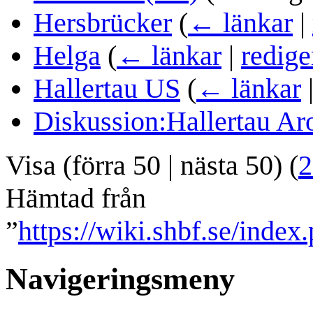
Hersbrücker
(
← länkar
|
Helga
(
← länkar
|
redige
Hallertau US
(
← länkar
Diskussion:Hallertau A
Visa (
förra 50
|
nästa 50
) (
2
Hämtad från
”
https://wiki.shbf.se/index
Navigeringsmeny