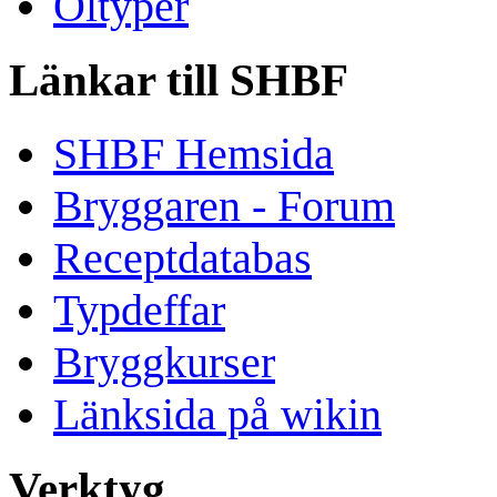
Öltyper
Länkar till SHBF
SHBF Hemsida
Bryggaren - Forum
Receptdatabas
Typdeffar
Bryggkurser
Länksida på wikin
Verktyg