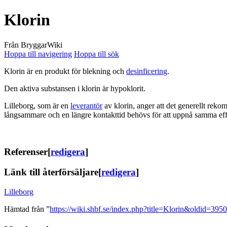
Klorin
Från BryggarWiki
Hoppa till navigering
Hoppa till sök
Klorin är en produkt för blekning och
desinficering
.
Den aktiva substansen i klorin är hypoklorit.
Lilleborg, som är en
leverantör
av klorin, anger att det generellt reko
långsammare och en längre kontakttid behövs för att uppnå samma effe
Referenser
[
redigera
]
Länk till återförsäljare
[
redigera
]
Lilleborg
Hämtad från ”
https://wiki.shbf.se/index.php?title=Klorin&oldid=3950