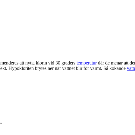
mmenderas att nytta klorin vid 30 graders
temperatur
där de menar att den
kt. Hypokloriten brytes ner när vattnet blir för varmt. Så kokande
vatt
”