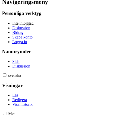
Navigeringsmeny
Personliga verktyg
Inte inloggad
Diskussion
Bidrag
Skapa konto
Logga in
Namnrymder
Sida
Diskussion
svenska
Visningar
Läs
Redigera
Visa historik
Mer