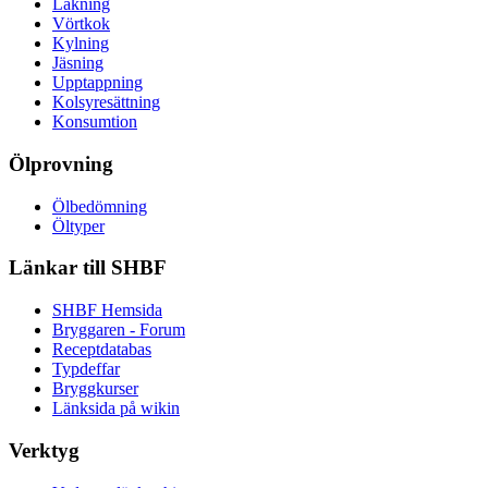
Lakning
Vörtkok
Kylning
Jäsning
Upptappning
Kolsyresättning
Konsumtion
Ölprovning
Ölbedömning
Öltyper
Länkar till SHBF
SHBF Hemsida
Bryggaren - Forum
Receptdatabas
Typdeffar
Bryggkurser
Länksida på wikin
Verktyg