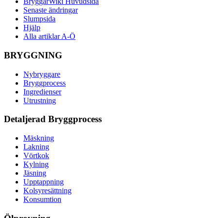
BryggarWiki Huvudsida
Senaste ändringar
Slumpsida
Hjälp
Alla artiklar A-Ö
BRYGGNING
Nybryggare
Bryggprocess
Ingredienser
Utrustning
Detaljerad Bryggprocess
Mäskning
Lakning
Vörtkok
Kylning
Jäsning
Upptappning
Kolsyresättning
Konsumtion