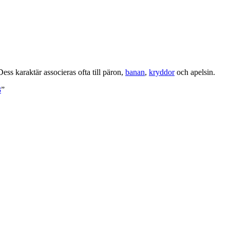
s karaktär associeras ofta till päron,
banan
,
kryddor
och apelsin.
3
”