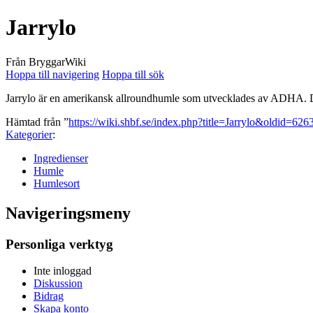
Jarrylo
Från BryggarWiki
Hoppa till navigering
Hoppa till sök
Jarrylo är en amerikansk allroundhumle som utvecklades av ADHA. Des
Hämtad från ”
https://wiki.shbf.se/index.php?title=Jarrylo&oldid=626
Kategorier
:
Ingredienser
Humle
Humlesort
Navigeringsmeny
Personliga verktyg
Inte inloggad
Diskussion
Bidrag
Skapa konto