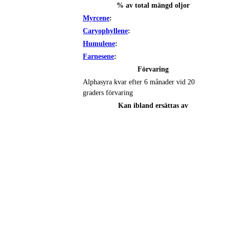
% av total mängd oljor
Myrcene
:
Caryophyllene
:
Humulene
:
Farnesene
:
Förvaring
Alphasyra kvar efter 6 månader vid 20
graders förvaring
Kan ibland ersättas av