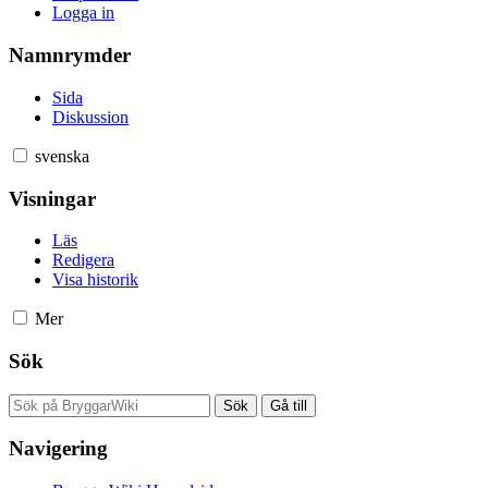
Logga in
Namnrymder
Sida
Diskussion
svenska
Visningar
Läs
Redigera
Visa historik
Mer
Sök
Navigering