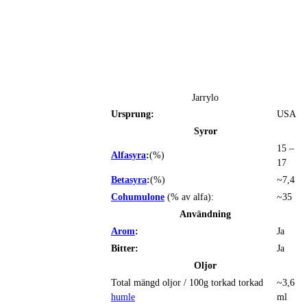
Jarrylo
Ursprung:
USA
Syror
15 –
Alfasyra
:
(%)
17
Betasyra
:
(%)
~7,4
Cohumulone
(% av alfa):
~35
Användning
Arom
:
Ja
Bitter:
Ja
Oljor
Total mängd oljor / 100g torkad torkad
~3,6
humle
ml