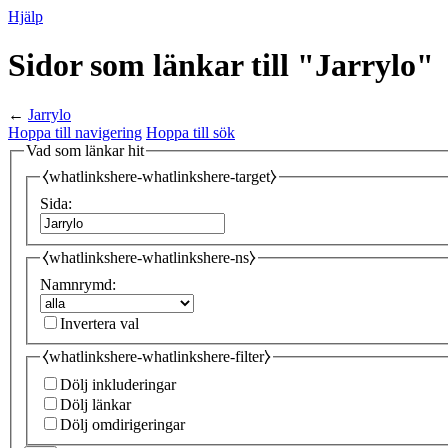
Hjälp
Sidor som länkar till "Jarrylo"
←
Jarrylo
Hoppa till navigering
Hoppa till sök
Vad som länkar hit
⧼whatlinkshere-whatlinkshere-target⧽
Sida:
⧼whatlinkshere-whatlinkshere-ns⧽
Namnrymd:
Invertera val
⧼whatlinkshere-whatlinkshere-filter⧽
Dölj inkluderingar
Dölj länkar
Dölj omdirigeringar