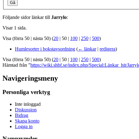
Gå
Följande sidor länkar till
Jarrylo
:
Visar 1 sida.
Visa (
förra 50
|
nästa 50
) (
20
|
50
|
100
|
250
|
500
)
Humlesorter i bokstavsordning
(
← länkar
|
redigera
)
Visa (
förra 50
|
nästa 50
) (
20
|
50
|
100
|
250
|
500
)
Hämtad från ”
https://wiki.shbf.se/index.php/Special:Länkar_hit/Jarryl
Navigeringsmeny
Personliga verktyg
Inte inloggad
Diskussion
Bidrag
Skapa konto
Logga in
Namnrymder