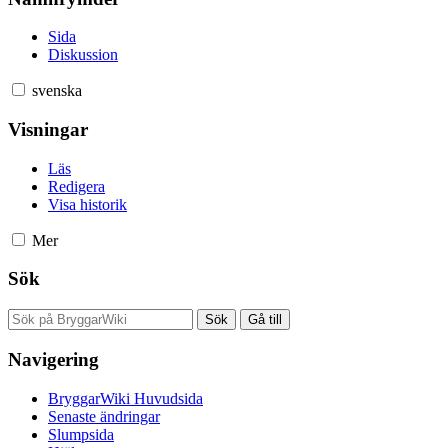
Sida
Diskussion
svenska
Visningar
Läs
Redigera
Visa historik
Mer
Sök
Navigering
BryggarWiki Huvudsida
Senaste ändringar
Slumpsida