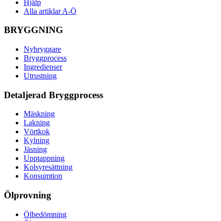
Hjälp
Alla artiklar A-Ö
BRYGGNING
Nybryggare
Bryggprocess
Ingredienser
Utrustning
Detaljerad Bryggprocess
Mäskning
Lakning
Vörtkok
Kylning
Jäsning
Upptappning
Kolsyresättning
Konsumtion
Ölprovning
Ölbedömning