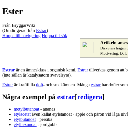
Ester
Från BryggarWiki
(Omdirigerad från
Estrar
)
Hoppa till navigering
Hoppa till sök
Artikeln anse
Diskutera frågan 
Motivering: Doft
Estrar
är en ämnesklass i organisk kemi.
Estrar
tillverkas genom att 
(inte sällan är katalysatorn svavelsyra).
Estrar
är kraftfulla
doft
- och smakämnen. Många
estrar
har dofter som
Några exempel på
estrar
[
redigera
]
metylbutanoat
- ananas
etylacetat
även kallat etyletanoat - äpple och päron vid låga niv
etylbutanoat
- persika
etylhexanoat
- jordgubb