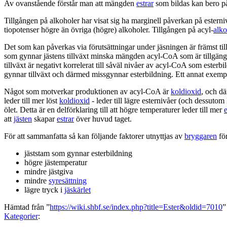
Av ovanstående förstår man att mängden
estrar
som bildas kan bero p
Tillgången på alkoholer har visat sig ha marginell påverkan på esterniv
tiopotenser högre än övriga (högre) alkoholer. Tillgången på acyl-
alko
Det som kan påverkas via förutsättningar under jäsningen är främst t
som gynnar jästens tillväxt minska mängden acyl-CoA som är tillgängli
tillväxt är negativt korrelerat till såväl nivåer av acyl-CoA som este
gynnar tillväxt och därmed missgynnar esterbildning. Ett annat exempel är 
Något som motverkar produktionen av acyl-CoA är
koldioxid
, och dä
leder till mer löst
koldioxid
- leder till lägre esternivåer (och dessuto
ölet. Detta är en delförklaring till att högre temperaturer leder till mer
e
att
jästen
skapar
estrar
över huvud taget.
För att sammanfatta så kan följande faktorer utnyttjas av
bryggaren
för
jäststam som gynnar esterbildning
högre jästemperatur
mindre jästgiva
mindre
syresättning
lägre tryck i
jäskärlet
Hämtad från ”
https://wiki.shbf.se/index.php?title=Ester&oldid=7010
”
Kategorier
: