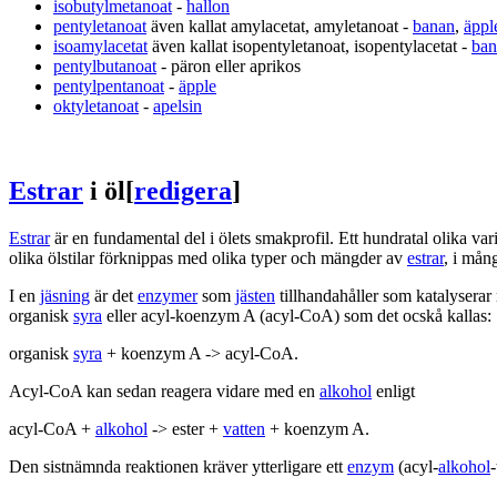
isobutylmetanoat
-
hallon
pentyletanoat
även kallat amylacetat, amyletanoat -
banan
,
äppl
isoamylacetat
även kallat isopentyletanoat, isopentylacetat -
ban
pentylbutanoat
- päron eller aprikos
pentylpentanoat
-
äpple
oktyletanoat
-
apelsin
Estrar
i öl
[
redigera
]
Estrar
är en fundamental del i ölets smakprofil. Ett hundratal olika var
olika ölstilar förknippas med olika typer och mängder av
estrar
, i mån
I en
jäsning
är det
enzymer
som
jästen
tillhandahåller som katalyserar
organisk
syra
eller acyl-koenzym A (acyl-CoA) som det ocskå kallas:
organisk
syra
+ koenzym A -> acyl-CoA.
Acyl-CoA kan sedan reagera vidare med en
alkohol
enligt
acyl-CoA +
alkohol
-> ester +
vatten
+ koenzym A.
Den sistnämnda reaktionen kräver ytterligare ett
enzym
(acyl-
alkohol
-