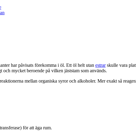
e
an
ianter har påvisats förekomma i öl. Ett öl helt utan
estrar
skulle vara pla
gt och mycket beroende på vilken jäststam som används.
 reaktionerna mellan organiska syror och alkoholer. Mer exakt så reage
transferase) för att äga rum.