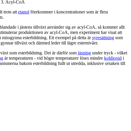
e 3. Acyl-CoA
t trots att
etanol
förekommer i koncentrationer som är flera
am.
landade i jästens tillväxt använder sig av acyl-CoA, så kommer allt
t stimulerar produktionen av acyl-CoA, men experiment har visat att
så missgynna esterbildning. Ett exempel på detta är
syresättning
som
 gynnar tillväxt och därmed leder till lägre esternivåer.
llväxt som esterbildning. Det är därför som
jäsning
under tryck - vilket
ng
är temperaturen - vid högre temperaturer löses mindre
koldioxid
i
anismerna bakom esterbildning fullt ut utredda, inklusive orsaken till