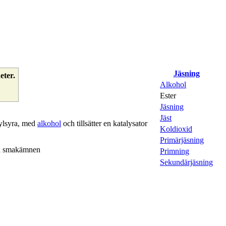
Jäsning
eter.
Alkohol
Ester
Jäsning
Jäst
ylsyra, med
alkohol
och tillsätter en katalysator
Koldioxid
Primärjäsning
da smakämnen
Primning
Sekundärjäsning