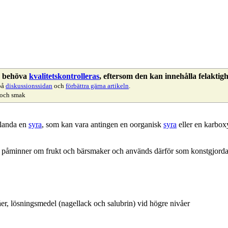
s behöva
kvalitetskontrolleras
, eftersom den kan innehålla felaktigh
på
diskussionssidan
och
förbättra gärna artikeln
.
 och smak
blanda en
syra
, som kan vara antingen en oorganisk
syra
eller en karbox
 påminner om frukt och bärsmaker och används därför som konstgjor
åer, lösningsmedel (nagellack och salubrin) vid högre nivåer