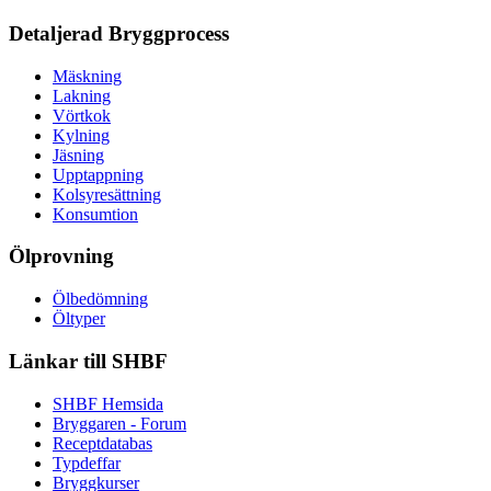
Detaljerad Bryggprocess
Mäskning
Lakning
Vörtkok
Kylning
Jäsning
Upptappning
Kolsyresättning
Konsumtion
Ölprovning
Ölbedömning
Öltyper
Länkar till SHBF
SHBF Hemsida
Bryggaren - Forum
Receptdatabas
Typdeffar
Bryggkurser