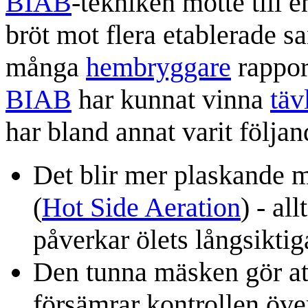
BIAB
-tekniken mötte till 
bröt mot flera etablerade s
många
hembryggare
rappor
BIAB
har kunnat vinna
täv
har bland annat varit följan
Det blir mer plaskande
(
Hot Side Aeration
) - al
påverkar ölets långsiktiga
Den tunna mäsken gör att
försämrar kontrollen öv