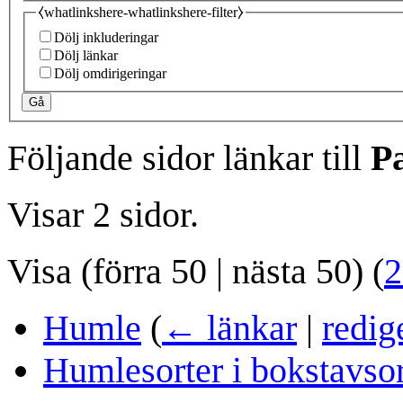
⧼whatlinkshere-whatlinkshere-filter⧽
Dölj inkluderingar
Dölj länkar
Dölj omdirigeringar
Gå
Följande sidor länkar till
Pa
Visar 2 sidor.
Visa (
förra 50
|
nästa 50
) (
2
Humle
(
← länkar
|
redig
Humlesorter i bokstavso