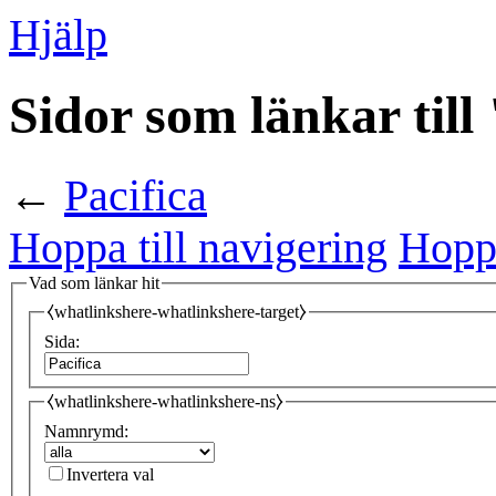
Hjälp
Sidor som länkar till
←
Pacifica
Hoppa till navigering
Hoppa
Vad som länkar hit
⧼whatlinkshere-whatlinkshere-target⧽
Sida:
⧼whatlinkshere-whatlinkshere-ns⧽
Namnrymd:
Invertera val