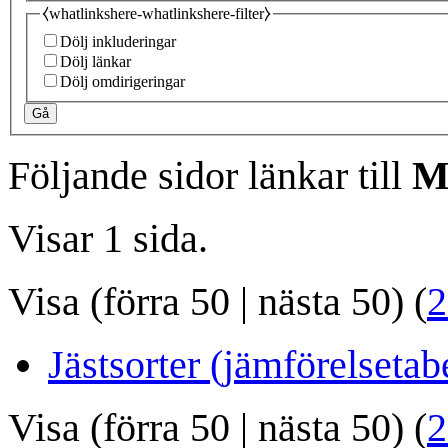
⧼whatlinkshere-whatlinkshere-filter⧽
Dölj inkluderingar
Dölj länkar
Dölj omdirigeringar
Gå
Följande sidor länkar till
M
Visar 1 sida.
Visa (
förra 50
|
nästa 50
) (
2
Jästsorter (jämförelsetabe
Visa (
förra 50
|
nästa 50
) (
2