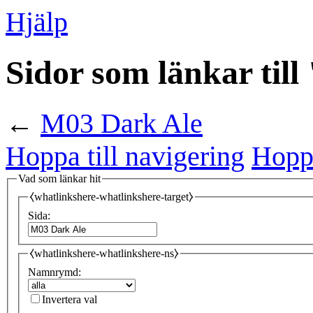
Hjälp
Sidor som länkar til
←
M03 Dark Ale
Hoppa till navigering
Hoppa
Vad som länkar hit
⧼whatlinkshere-whatlinkshere-target⧽
Sida:
⧼whatlinkshere-whatlinkshere-ns⧽
Namnrymd:
Invertera val