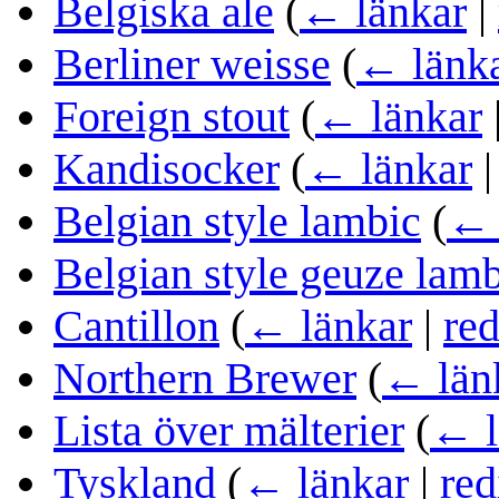
Belgiska ale
(
← länkar
|
Berliner weisse
(
← länk
Foreign stout
(
← länkar
Kandisocker
(
← länkar
Belgian style lambic
(
← 
Belgian style geuze lam
Cantillon
(
← länkar
|
red
Northern Brewer
(
← län
Lista över mälterier
(
← l
Tyskland
(
← länkar
|
red