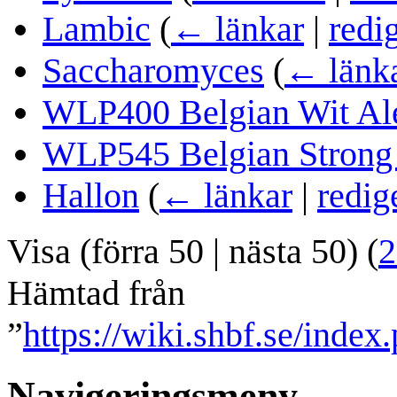
Lambic
(
← länkar
|
redi
Saccharomyces
(
← länk
WLP400 Belgian Wit Al
WLP545 Belgian Strong
Hallon
(
← länkar
|
redig
Visa (
förra 50
|
nästa 50
) (
2
Hämtad från
”
https://wiki.shbf.se/inde
Navigeringsmeny