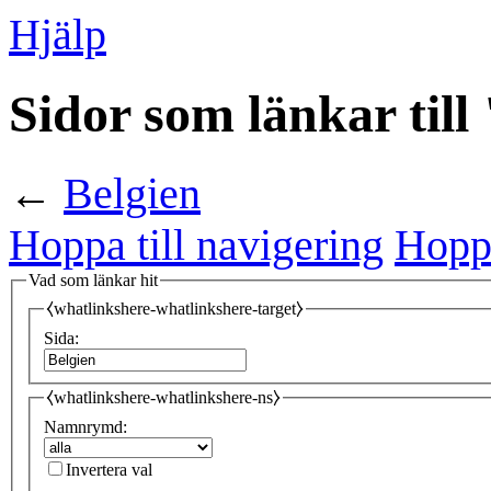
Hjälp
Sidor som länkar till
←
Belgien
Hoppa till navigering
Hoppa
Vad som länkar hit
⧼whatlinkshere-whatlinkshere-target⧽
Sida:
⧼whatlinkshere-whatlinkshere-ns⧽
Namnrymd:
Invertera val