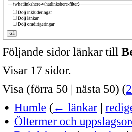
⧼whatlinkshere-whatlinkshere-filter⧽
Dölj inkluderingar
Dölj länkar
Dölj omdirigeringar
Gå
Följande sidor länkar till
B
Visar 17 sidor.
Visa (
förra 50
|
nästa 50
) (
2
Humle
(
← länkar
|
redig
Öltermer och uppslagsor