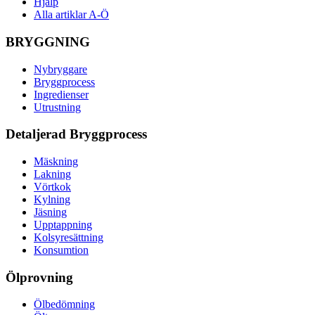
Hjälp
Alla artiklar A-Ö
BRYGGNING
Nybryggare
Bryggprocess
Ingredienser
Utrustning
Detaljerad Bryggprocess
Mäskning
Lakning
Vörtkok
Kylning
Jäsning
Upptappning
Kolsyresättning
Konsumtion
Ölprovning
Ölbedömning