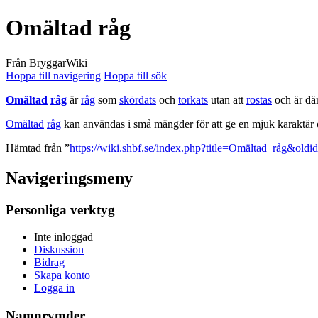
Omältad råg
Från BryggarWiki
Hoppa till navigering
Hoppa till sök
Omältad
råg
är
råg
som
skördats
och
torkats
utan att
rostas
och är där
Omältad
råg
kan användas i små mängder för att ge en mjuk karaktär oc
Hämtad från ”
https://wiki.shbf.se/index.php?title=Omältad_råg&old
Navigeringsmeny
Personliga verktyg
Inte inloggad
Diskussion
Bidrag
Skapa konto
Logga in
Namnrymder