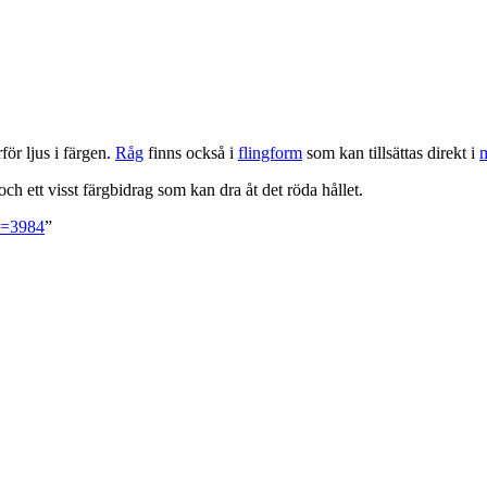
för ljus i färgen.
Råg
finns också i
flingform
som kan tillsättas direkt i
h ett visst färgbidrag som kan dra åt det röda hållet.
id=3984
”