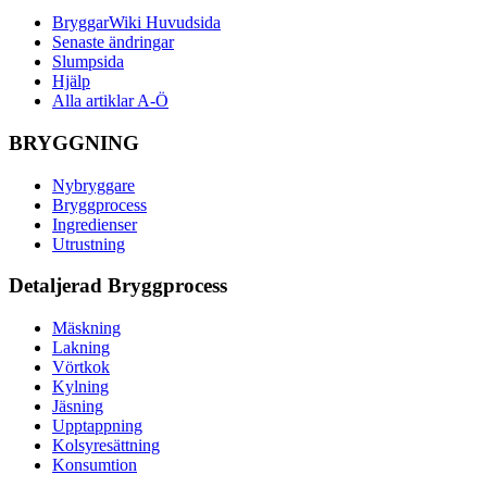
BryggarWiki Huvudsida
Senaste ändringar
Slumpsida
Hjälp
Alla artiklar A-Ö
BRYGGNING
Nybryggare
Bryggprocess
Ingredienser
Utrustning
Detaljerad Bryggprocess
Mäskning
Lakning
Vörtkok
Kylning
Jäsning
Upptappning
Kolsyresättning
Konsumtion