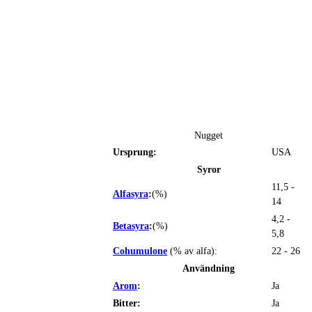
Nugget
Ursprung:
USA
Syror
11,5 -
Alfasyra
:
(%)
14
4,2 -
Betasyra
:
(%)
5,8
Cohumulone
(% av alfa):
22 - 26
Användning
Arom
:
Ja
Bitter:
Ja