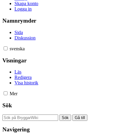
Skapa konto
Logga in
Namnrymder
Sida
Diskussion
svenska
Visningar
Läs
Redigera
Visa historik
Mer
Sök
Navigering