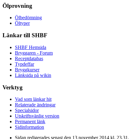
Ölprovning
Ölbedömning
Öltyper
Länkar till SHBF
SHBF Hemsida
Bryggaren - Forum
Receptdatabas
Typdeffar
Bryggkurser
Länksida på wikin
Verktyg
Vad som länkar hit
Relaterade ändringar
Specialsidor
Utskriftsvänlig version
Permanent länk
Sidinformation
Sidan redigerades senast den 13 november 2014 kl. 23.31.