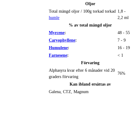
Oljor
Total mängd oljor / 100g torkad torkad
1,8 -
humle
2,2 ml
% av total mängd oljor
Myrcene
:
48 - 55
Caryophyllene
:
7 - 9
Humulene
:
16 - 19
Farnesene
:
< 1
Förvaring
Alphasyra kvar efter 6 månader vid 20
76%
graders förvaring
Kan ibland ersättas av
Galena, CTZ, Magnum