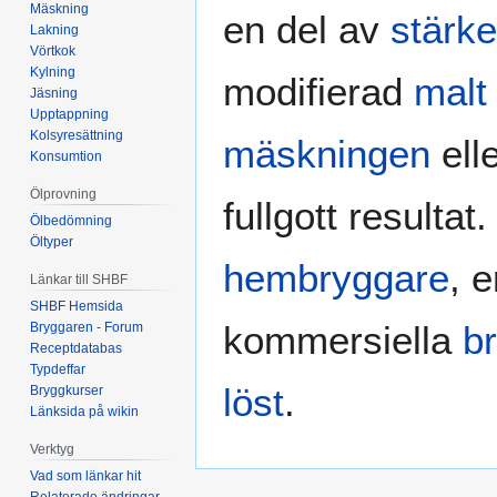
Mäskning
en del av
stärke
Lakning
Vörtkok
Kylning
modifierad
malt
Jäsning
Upptappning
Kolsyresättning
mäskningen
ell
Konsumtion
Ölprovning
fullgott result
Ölbedömning
Öltyper
hembryggare
, 
Länkar till SHBF
SHBF Hemsida
kommersiella
b
Bryggaren - Forum
Receptdatabas
Typdeffar
löst
.
Bryggkurser
Länksida på wikin
Verktyg
Vad som länkar hit
Relaterade ändringar