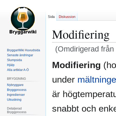
Sida
Diskussion
Modifiering
(Omdirigerad från
BryggarWiki Huvudsida
Senaste ändringar
Hoppa
Hoppa
Slumpsida
Modifiering
(h
Hjälp
till
till
Alla artiklar A-Ö
navigering
sök
under
mältning
BRYGGNING
Nybryggare
Bryggprocess
är högtemperatu
Ingredienser
Utrustning
snabbt och enke
Detaljerad
Bryggprocess