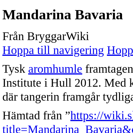
Mandarina Bavaria
Från BryggarWiki
Hoppa till navigering
Hoppa
Tysk
aromhumle
framtagen
Institute i Hull 2012. Med k
där tangerin framgår tydliga
Hämtad från ”
https://wiki.
title=Mandarina_Bavaria&