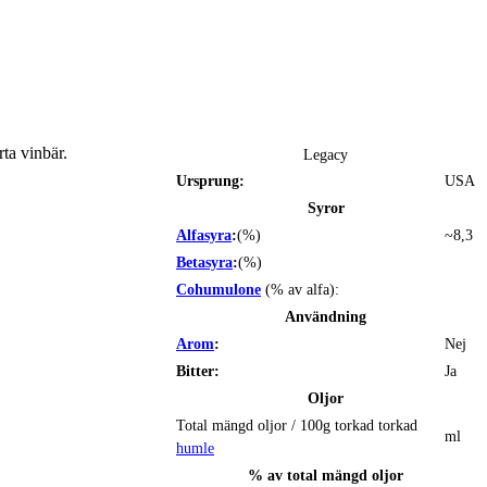
rta vinbär.
Legacy
Ursprung:
USA
Syror
Alfasyra
:
(%)
~8,3
Betasyra
:
(%)
Cohumulone
(% av alfa):
Användning
Arom
:
Nej
Bitter:
Ja
Oljor
Total mängd oljor / 100g torkad torkad
ml
humle
% av total mängd oljor