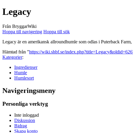
Legacy
Från BryggarWiki
Hoppa till navigering
Hoppa till sök
Legacy är en amerikansk allroundhumle som odlas i Puterback Farm,
Hämtad från ”
https://wiki.shbf.se/index.php?title=Legacy&oldid=626
Kategorier
:
Ingredienser
Humle
Humlesort
Navigeringsmeny
Personliga verktyg
Inte inloggad
Diskussion
Bidrag
Skapa konto