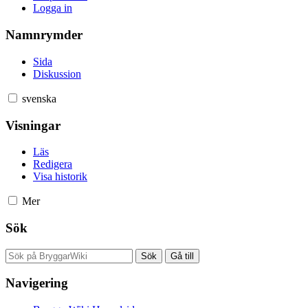
Logga in
Namnrymder
Sida
Diskussion
svenska
Visningar
Läs
Redigera
Visa historik
Mer
Sök
Navigering