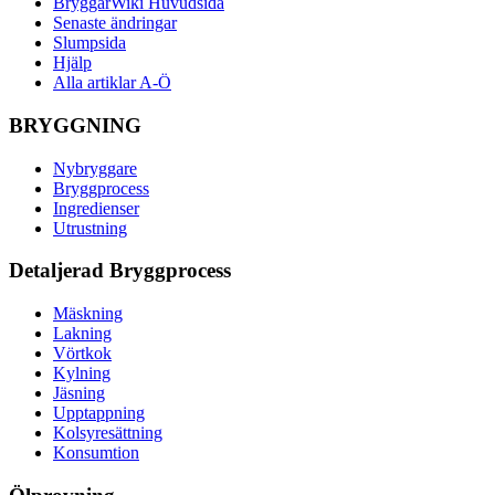
BryggarWiki Huvudsida
Senaste ändringar
Slumpsida
Hjälp
Alla artiklar A-Ö
BRYGGNING
Nybryggare
Bryggprocess
Ingredienser
Utrustning
Detaljerad Bryggprocess
Mäskning
Lakning
Vörtkok
Kylning
Jäsning
Upptappning
Kolsyresättning
Konsumtion