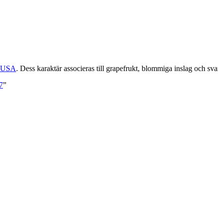
USA
. Dess karaktär associeras till grapefrukt, blommiga inslag och sva
7
”