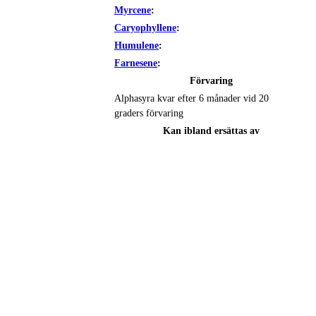
Myrcene
:
Caryophyllene
:
Humulene
:
Farnesene
:
Förvaring
Alphasyra kvar efter 6 månader vid 20
graders förvaring
Kan ibland ersättas av