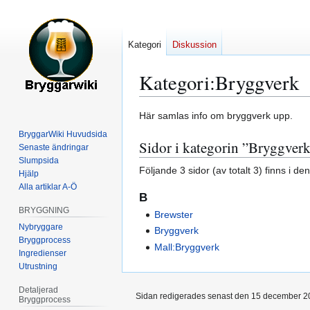
Kategori
Diskussion
Kategori
:
Bryggverk
Hoppa
Hoppa
Här samlas info om bryggverk upp.
till
till
BryggarWiki Huvudsida
Sidor i kategorin ”Bryggver
navigering
sök
Senaste ändringar
Slumpsida
Följande 3 sidor (av totalt 3) finns i de
Hjälp
Alla artiklar A-Ö
B
BRYGGNING
Brewster
Nybryggare
Bryggverk
Bryggprocess
Mall:Bryggverk
Ingredienser
Utrustning
Detaljerad
Sidan redigerades senast den 15 december 20
Bryggprocess