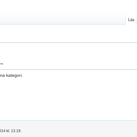
Läs
k”
nna kategori.
14 kl. 13.19.