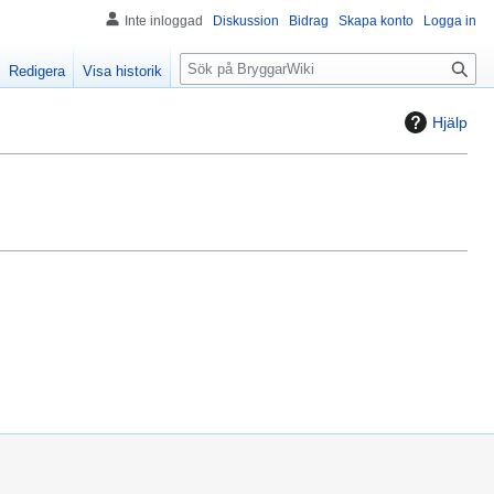
Inte inloggad
Diskussion
Bidrag
Skapa konto
Logga in
S
Redigera
Visa historik
ö
k
Hjälp