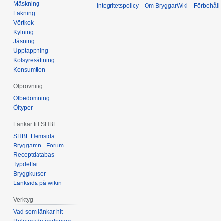
Mäskning
Integritetspolicy
Om BryggarWiki
Förbehåll
Lakning
Vörtkok
Kylning
Jäsning
Upptappning
Kolsyresättning
Konsumtion
Ölprovning
Ölbedömning
Öltyper
Länkar till SHBF
SHBF Hemsida
Bryggaren - Forum
Receptdatabas
Typdeffar
Bryggkurser
Länksida på wikin
Verktyg
Vad som länkar hit
Relaterade ändringar