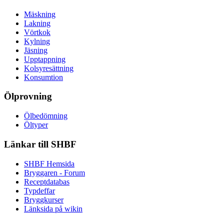
Mäskning
Lakning
Vörtkok
Kylning
Jäsning
Upptappning
Kolsyresättning
Konsumtion
Ölprovning
Ölbedömning
Öltyper
Länkar till SHBF
SHBF Hemsida
Bryggaren - Forum
Receptdatabas
Typdeffar
Bryggkurser
Länksida på wikin