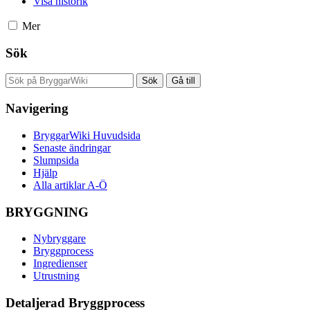
Visa historik
Mer
Sök
Navigering
BryggarWiki Huvudsida
Senaste ändringar
Slumpsida
Hjälp
Alla artiklar A-Ö
BRYGGNING
Nybryggare
Bryggprocess
Ingredienser
Utrustning
Detaljerad Bryggprocess