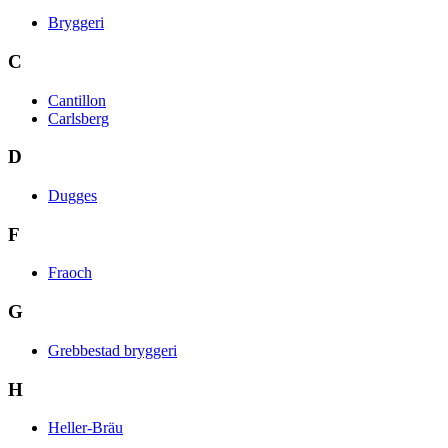
Bryggeri
C
Cantillon
Carlsberg
D
Dugges
F
Fraoch
G
Grebbestad bryggeri
H
Heller-Bräu