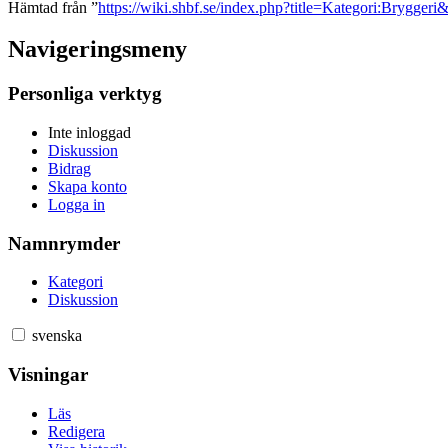
Hämtad från ”
https://wiki.shbf.se/index.php?title=Kategori:Brygger
Navigeringsmeny
Personliga verktyg
Inte inloggad
Diskussion
Bidrag
Skapa konto
Logga in
Namnrymder
Kategori
Diskussion
svenska
Visningar
Läs
Redigera