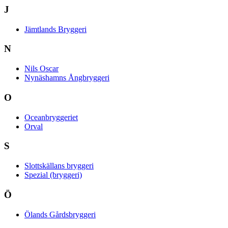
J
Jämtlands Bryggeri
N
Nils Oscar
Nynäshamns Ångbryggeri
O
Oceanbryggeriet
Orval
S
Slottskällans bryggeri
Spezial (bryggeri)
Ö
Ölands Gårdsbryggeri