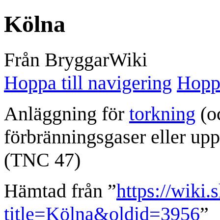
Kölna
Från BryggarWiki
Hoppa till navigering
Hoppa
Anläggning för
torkning
(o
förbränningsgaser eller upp
(TNC 47)
Hämtad från ”
https://wiki.
title=Kölna&oldid=3956
”