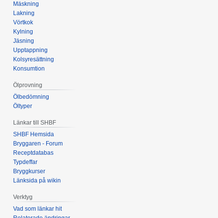
Mäskning
Lakning
Vörtkok
Kylning
Jäsning
Upptappning
Kolsyresättning
Konsumtion
Ölprovning
Ölbedömning
Öltyper
Länkar till SHBF
SHBF Hemsida
Bryggaren - Forum
Receptdatabas
Typdeffar
Bryggkurser
Länksida på wikin
Verktyg
Vad som länkar hit
Relaterade ändringar