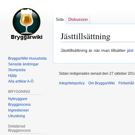
Sida
Diskussion
Jästtillsättning
Hoppa
Hoppa
Jästtillsättning är när man tillsätter
jäst
till
till
BryggarWiki Huvudsida
navigering
sök
Senaste ändringar
Slumpsida
Sidan redigerades senast den 27 oktober 2014 
Hjälp
Alla artiklar A-Ö
Integritetspolicy
Om BryggarWiki
Förbehåll
BRYGGNING
Nybryggare
Bryggprocess
Ingredienser
Utrustning
Detaljerad
Bryggprocess