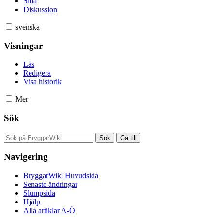
Sida
Diskussion
svenska
Visningar
Läs
Redigera
Visa historik
Mer
Sök
Navigering
BryggarWiki Huvudsida
Senaste ändringar
Slumpsida
Hjälp
Alla artiklar A-Ö