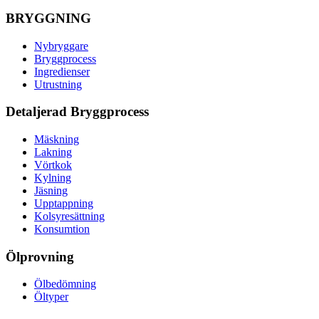
BRYGGNING
Nybryggare
Bryggprocess
Ingredienser
Utrustning
Detaljerad Bryggprocess
Mäskning
Lakning
Vörtkok
Kylning
Jäsning
Upptappning
Kolsyresättning
Konsumtion
Ölprovning
Ölbedömning
Öltyper