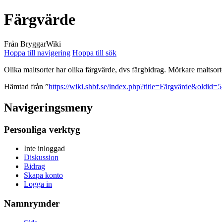
Färgvärde
Från BryggarWiki
Hoppa till navigering
Hoppa till sök
Olika maltsorter har olika färgvärde, dvs färgbidrag. Mörkare maltsorte
Hämtad från ”
https://wiki.shbf.se/index.php?title=Färgvärde&oldid=
Navigeringsmeny
Personliga verktyg
Inte inloggad
Diskussion
Bidrag
Skapa konto
Logga in
Namnrymder