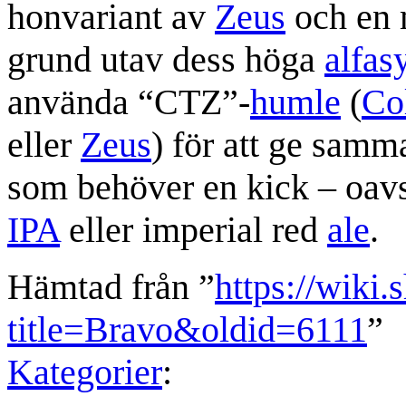
honvariant av
Zeus
och en 
grund utav dess höga
alfas
använda “CTZ”-
humle
(
Co
eller
Zeus
) för att ge samma 
som behöver en kick – oavs
IPA
eller imperial red
ale
.
Hämtad från ”
https://wiki.
title=Bravo&oldid=6111
”
Kategorier
: