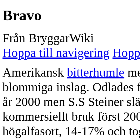
Bravo
Från BryggarWiki
Hoppa till navigering
Hoppa
Amerikansk
bitterhumle
me
blommiga inslag. Odlades 
år 2000 men S.S Steiner slä
kommersiellt bruk först 20
högalfasort, 14-17% och t