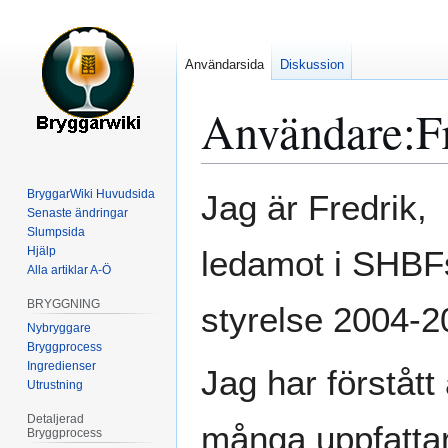
Användarsida
Diskussion
Användare
:
F
Hoppa
Hoppa
BryggarWiki Huvudsida
Jag är Fredrik,
till
till
Senaste ändringar
Slumpsida
navigering
sök
Hjälp
ledamot i SHBF
Alla artiklar A-Ö
BRYGGNING
styrelse 2004-2
Nybryggare
Bryggprocess
Ingredienser
Jag har förstått 
Utrustning
Detaljerad
många uppfatta
Bryggprocess