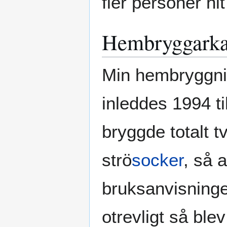
fler personer hi
Hembryggarka
Min hembryggnin
inleddes 1994 t
bryggde totalt t
strö
socker
, så a
bruksanvisningen
otrevligt så ble