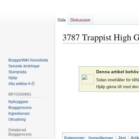
Sida
Diskussion
3787 Trappist High G
Hoppa
Hoppa
till
till
BryggarWiki Huvudsida
navigering
sök
Senaste ändringar
Denna artikel behöve
Slumpsida
Hjälp
Sidan innehåller för ti
Alla artiklar A-Ö
Hjälp gärna till med de
BRYGGNING
Nybryggare
Bryggprocess
Ingredienser
Utrustning
Detaljerad
Bryggprocess
Kategorier
:
Ingredienser
Jäst
Arti