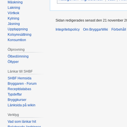
Mäskning
Lakning
Vörtkok
Kylning
Sidan redigerades senast den 21 november 20
Jäsning
Upptappning
Integritetspolicy
Om BryggarWiki
Förbehåll
Kolsyresättning
Konsumtion
Ölprovning
Ölbedömning
Öltyper
Länkar till SHBF
SHBF Hemsida
Bryggaren - Forum
Receptdatabas
Typdeffar
Bryggkurser
Länksida på wikin
Verktyg
Vad som länkar hit
Relaterade ändringar