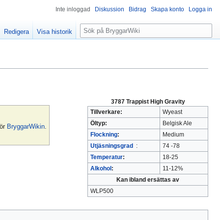
Inte inloggad
Diskussion
Bidrag
Skapa konto
Logga in
S
Redigera
Visa historik
ö
k
3787 Trappist High Gravity
Tillverkare:
Wyeast
Öltyp:
Belgisk Ale
för
BryggarWikin
.
Flockning
:
Medium
Utjäsningsgrad
:
74 -78
Temperatur
:
18-25
Alkohol
:
11-12%
Kan ibland ersättas av
WLP500