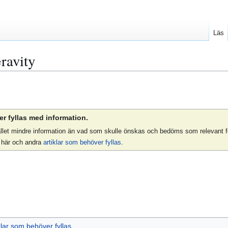
Läs
ravity
r fyllas med information.
llfället mindre information än vad som skulle önskas och bedöms som relevant 
n här och andra
artiklar som behöver fyllas
.
klar som behöver fyllas