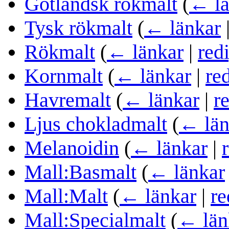
Gotländsk rökmalt
(
← lä
Tysk rökmalt
(
← länkar
Rökmalt
(
← länkar
|
red
Kornmalt
(
← länkar
|
re
Havremalt
(
← länkar
|
r
Ljus chokladmalt
(
← län
Melanoidin
(
← länkar
|
Mall:Basmalt
(
← länkar
Mall:Malt
(
← länkar
|
re
Mall:Specialmalt
(
← län