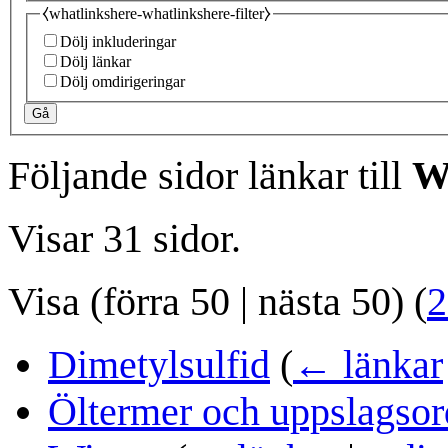
⧼whatlinkshere-whatlinkshere-filter⧽
Dölj inkluderingar
Dölj länkar
Dölj omdirigeringar
Gå
Följande sidor länkar till
W
Visar 31 sidor.
Visa (
förra 50
|
nästa 50
) (
2
Dimetylsulfid
(
← länkar
Öltermer och uppslagsor