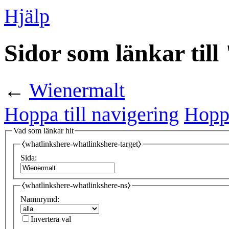
Hjälp
Sidor som länkar til
←
Wienermalt
Hoppa till navigering
Hoppa
Vad som länkar hit
⧼whatlinkshere-whatlinkshere-target⧽
Sida:
⧼whatlinkshere-whatlinkshere-ns⧽
Namnrymd:
Invertera val