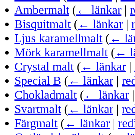
Ambermalt
(
← länkar
|
r
Bisquitmalt
(
← länkar
|
Ljus karamellmalt
(
← lä
Mörk karamellmalt
(
← l
Crystal malt
(
← länkar
|
Special B
(
← länkar
|
re
Chokladmalt
(
← länkar
Svartmalt
(
← länkar
|
re
Färgmalt
(
← länkar
|
red