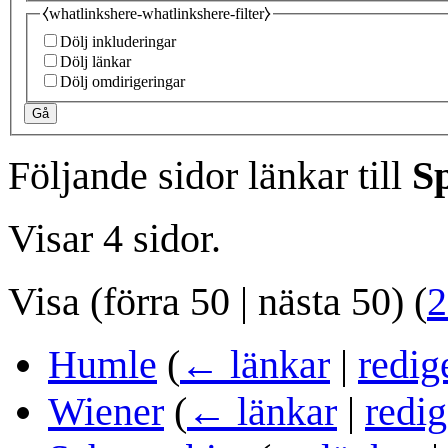
⧼whatlinkshere-whatlinkshere-filter⧽
Dölj inkluderingar
Dölj länkar
Dölj omdirigeringar
Gå
Följande sidor länkar till
Sp
Visar 4 sidor.
Visa (
förra 50
|
nästa 50
) (
2
Humle
(
← länkar
|
redig
Wiener
(
← länkar
|
redig