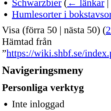
Schwarzbier
(
← länkar
Humlesorter i bokstavso
Visa (
förra 50
|
nästa 50
) (
2
Hämtad från
”
https://wiki.shbf.se/index
Navigeringsmeny
Personliga verktyg
Inte inloggad