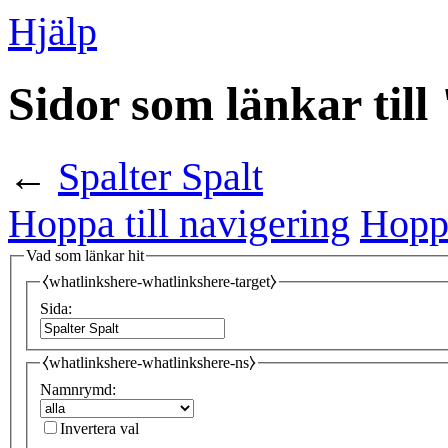
Hjälp
Sidor som länkar till
←
Spalter Spalt
Hoppa till navigering
Hoppa
Vad som länkar hit
⧼whatlinkshere-whatlinkshere-target⧽
Sida:
⧼whatlinkshere-whatlinkshere-ns⧽
Namnrymd:
Invertera val