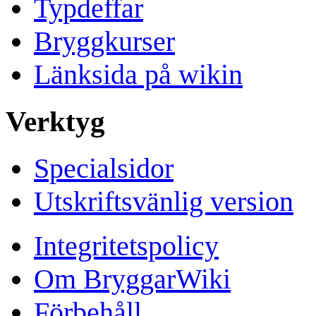
Typdeffar
Bryggkurser
Länksida på wikin
Verktyg
Specialsidor
Utskriftsvänlig version
Integritetspolicy
Om BryggarWiki
Förbehåll