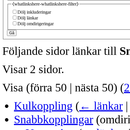
⧼whatlinkshere-whatlinkshere-filter⧽
Dölj inkluderingar
Dölj länkar
Dölj omdirigeringar
Gå
Följande sidor länkar till
S
Visar 2 sidor.
Visa (
förra 50
|
nästa 50
) (
2
Kulkoppling
(
← länkar
Snabbkopplingar
(omdiri