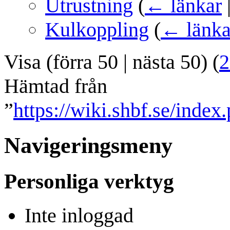
Utrustning
(
← länkar
Kulkoppling
(
← länka
Visa (
förra 50
|
nästa 50
) (
2
Hämtad från
”
https://wiki.shbf.se/inde
Navigeringsmeny
Personliga verktyg
Inte inloggad