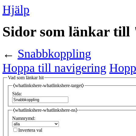
Hjälp
Sidor som länkar til
←
Snabbkoppling
Hoppa till navigering
Hoppa
Vad som länkar hit
⧼whatlinkshere-whatlinkshere-target⧽
Sida:
⧼whatlinkshere-whatlinkshere-ns⧽
Namnrymd:
Invertera val