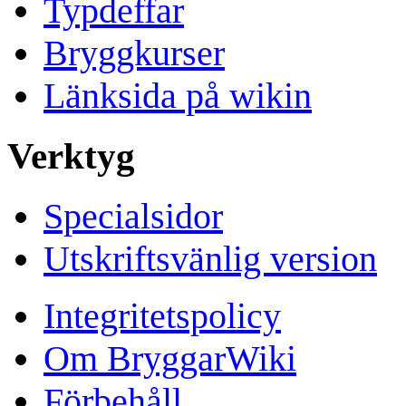
Typdeffar
Bryggkurser
Länksida på wikin
Verktyg
Specialsidor
Utskriftsvänlig version
Integritetspolicy
Om BryggarWiki
Förbehåll