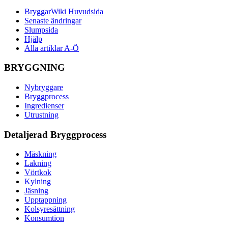
BryggarWiki Huvudsida
Senaste ändringar
Slumpsida
Hjälp
Alla artiklar A-Ö
BRYGGNING
Nybryggare
Bryggprocess
Ingredienser
Utrustning
Detaljerad Bryggprocess
Mäskning
Lakning
Vörtkok
Kylning
Jäsning
Upptappning
Kolsyresättning
Konsumtion