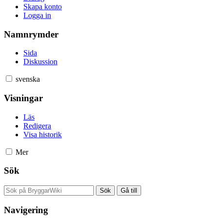
Skapa konto
Logga in
Namnrymder
Sida
Diskussion
svenska
Visningar
Läs
Redigera
Visa historik
Mer
Sök
Navigering