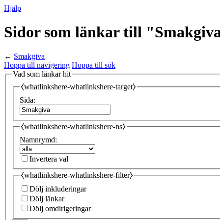
Hjälp
Sidor som länkar till "Smakgiv
←
Smakgiva
Hoppa till navigering
Hoppa till sök
Vad som länkar hit
⧼whatlinkshere-whatlinkshere-target⧽
Sida:
⧼whatlinkshere-whatlinkshere-ns⧽
Namnrymd:
Invertera val
⧼whatlinkshere-whatlinkshere-filter⧽
Dölj inkluderingar
Dölj länkar
Dölj omdirigeringar