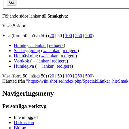
Gå
Följande sidor länkar till
Smakgiva
:
Visar 5 sidor.
Visa (
förra 50
|
nästa 50
) (
20
|
50
|
100
|
250
|
500
)
Humle
(
← länkar
|
redigera
)
Satsbryggning
(
← länkar
|
redigera
)
Helmäskning
(
← länkar
|
redigera
)
Vörtkok
(
← länkar
|
redigera
)
Humlegiva
(
← länkar
|
redigera
)
Visa (
förra 50
|
nästa 50
) (
20
|
50
|
100
|
250
|
500
)
Hämtad från ”
https://wiki.shbf.se/index.php/Special:Länkar_hit/Smak
Navigeringsmeny
Personliga verktyg
Inte inloggad
Diskussion
Bidrag