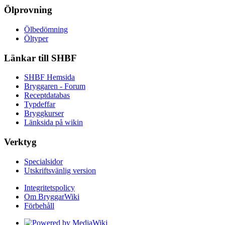
Ölprovning
Ölbedömning
Öltyper
Länkar till SHBF
SHBF Hemsida
Bryggaren - Forum
Receptdatabas
Typdeffar
Bryggkurser
Länksida på wikin
Verktyg
Specialsidor
Utskriftsvänlig version
Integritetspolicy
Om BryggarWiki
Förbehåll