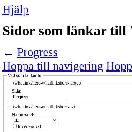
Hjälp
Sidor som länkar till
←
Progress
Hoppa till navigering
Hoppa
Vad som länkar hit
⧼whatlinkshere-whatlinkshere-target⧽
Sida:
⧼whatlinkshere-whatlinkshere-ns⧽
Namnrymd:
Invertera val