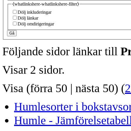
⧼whatlinkshere-whatlinkshere-filter⧽
Dölj inkluderingar
Dölj länkar
Dölj omdirigeringar
Gå
Följande sidor länkar till
P
Visar 2 sidor.
Visa (
förra 50
|
nästa 50
) (
2
Humlesorter i bokstavso
Humle - Jämförelsetabel