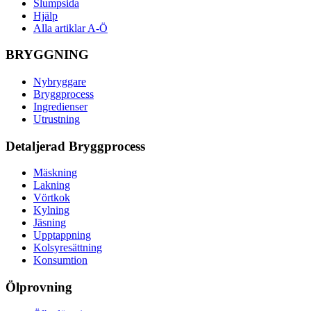
Slumpsida
Hjälp
Alla artiklar A-Ö
BRYGGNING
Nybryggare
Bryggprocess
Ingredienser
Utrustning
Detaljerad Bryggprocess
Mäskning
Lakning
Vörtkok
Kylning
Jäsning
Upptappning
Kolsyresättning
Konsumtion
Ölprovning