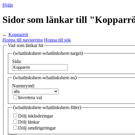
Hjälp
Sidor som länkar till "Kopparr
←
Kopparrör
Hoppa till navigering
Hoppa till sök
Vad som länkar hit
⧼whatlinkshere-whatlinkshere-target⧽
Sida:
⧼whatlinkshere-whatlinkshere-ns⧽
Namnrymd:
Invertera val
⧼whatlinkshere-whatlinkshere-filter⧽
Dölj inkluderingar
Dölj länkar
Dölj omdirigeringar