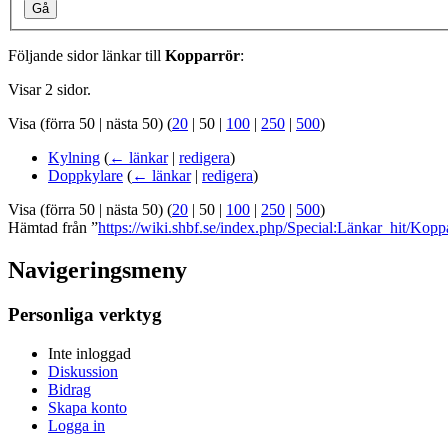
Gå
Följande sidor länkar till
Kopparrör
:
Visar 2 sidor.
Visa (
förra 50
|
nästa 50
) (
20
|
50
|
100
|
250
|
500
)
Kylning
(
← länkar
|
redigera
)
Doppkylare
(
← länkar
|
redigera
)
Visa (
förra 50
|
nästa 50
) (
20
|
50
|
100
|
250
|
500
)
Hämtad från ”
https://wiki.shbf.se/index.php/Special:Länkar_hit/Kopp
Navigeringsmeny
Personliga verktyg
Inte inloggad
Diskussion
Bidrag
Skapa konto
Logga in