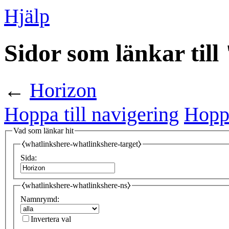
Hjälp
Sidor som länkar til
←
Horizon
Hoppa till navigering
Hoppa
Vad som länkar hit
⧼whatlinkshere-whatlinkshere-target⧽
Sida:
⧼whatlinkshere-whatlinkshere-ns⧽
Namnrymd:
Invertera val