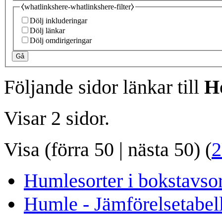
⧼whatlinkshere-whatlinkshere-filter⧽
Dölj inkluderingar
Dölj länkar
Dölj omdirigeringar
Gå
Följande sidor länkar till
H
Visar 2 sidor.
Visa (
förra 50
|
nästa 50
) (
2
Humlesorter i bokstavso
Humle - Jämförelsetabel