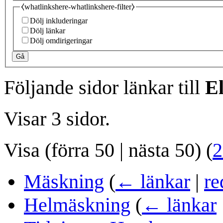
⧼whatlinkshere-whatlinkshere-filter⧽
Dölj inkluderingar
Dölj länkar
Dölj omdirigeringar
Gå
Följande sidor länkar till
E
Visar 3 sidor.
Visa (
förra 50
|
nästa 50
) (
2
Mäskning
(
← länkar
|
re
Helmäskning
(
← länkar