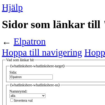
Hjälp
Sidor som länkar till
←
Elpatron
Hoppa till navigering
Hoppa
Vad som länkar hit
⧼whatlinkshere-whatlinkshere-target⧽
Sida:
⧼whatlinkshere-whatlinkshere-ns⧽
Namnrymd:
Invertera val