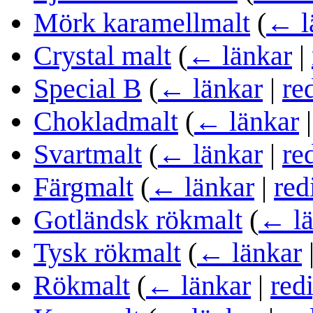
Mörk karamellmalt
(
← l
Crystal malt
(
← länkar
|
Special B
(
← länkar
|
re
Chokladmalt
(
← länkar
Svartmalt
(
← länkar
|
re
Färgmalt
(
← länkar
|
red
Gotländsk rökmalt
(
← lä
Tysk rökmalt
(
← länkar
Rökmalt
(
← länkar
|
red