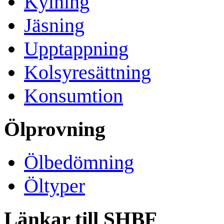
Kylning
Jäsning
Upptappning
Kolsyresättning
Konsumtion
Ölprovning
Ölbedömning
Öltyper
Länkar till SHBF