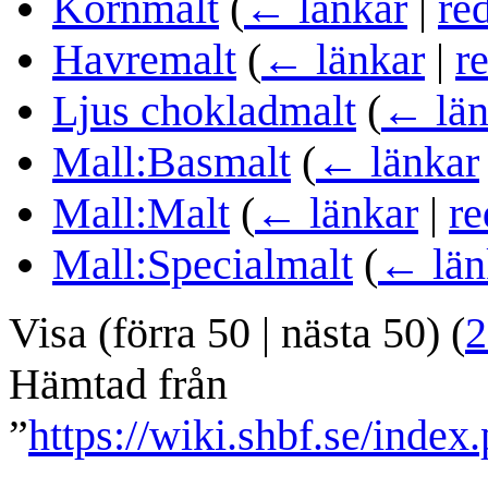
Kornmalt
(
← länkar
|
re
Havremalt
(
← länkar
|
r
Ljus chokladmalt
(
← län
Mall:Basmalt
(
← länkar
Mall:Malt
(
← länkar
|
re
Mall:Specialmalt
(
← län
Visa (
förra 50
|
nästa 50
) (
2
Hämtad från
”
https://wiki.shbf.se/inde