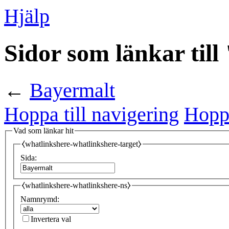
Hjälp
Sidor som länkar til
←
Bayermalt
Hoppa till navigering
Hoppa
Vad som länkar hit
⧼whatlinkshere-whatlinkshere-target⧽
Sida:
⧼whatlinkshere-whatlinkshere-ns⧽
Namnrymd:
Invertera val