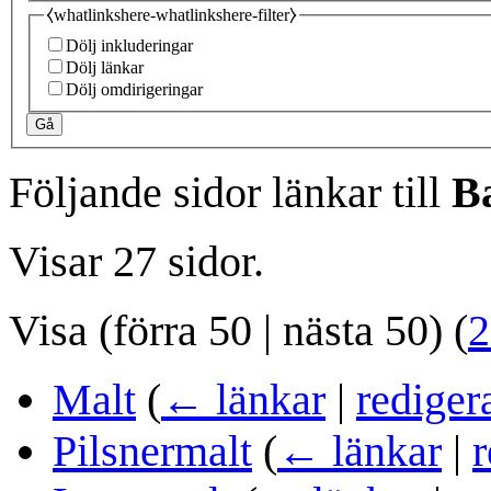
⧼whatlinkshere-whatlinkshere-filter⧽
Dölj inkluderingar
Dölj länkar
Dölj omdirigeringar
Gå
Följande sidor länkar till
B
Visar 27 sidor.
Visa (
förra 50
|
nästa 50
) (
2
Malt
(
← länkar
|
rediger
Pilsnermalt
(
← länkar
|
r