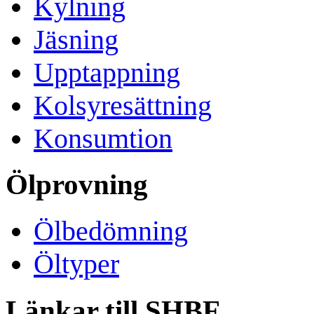
Kylning
Jäsning
Upptappning
Kolsyresättning
Konsumtion
Ölprovning
Ölbedömning
Öltyper
Länkar till SHBF