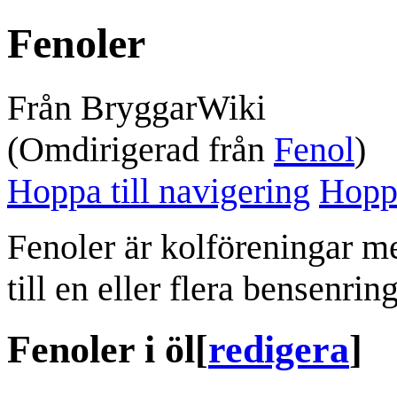
Fenoler
Från BryggarWiki
(Omdirigerad från
Fenol
)
Hoppa till navigering
Hoppa
Fenoler är kolföreningar m
till en eller flera bensenring
Fenoler i öl
[
redigera
]