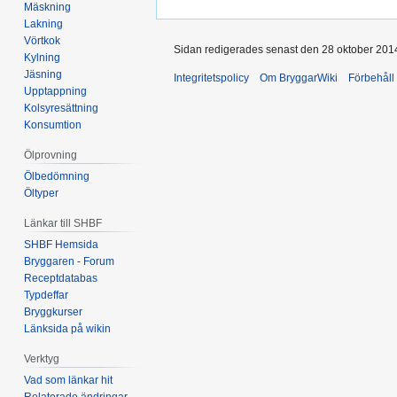
Mäskning
Lakning
Vörtkok
Sidan redigerades senast den 28 oktober 2014 
Kylning
Jäsning
Integritetspolicy
Om BryggarWiki
Förbehåll
Upptappning
Kolsyresättning
Konsumtion
Ölprovning
Ölbedömning
Öltyper
Länkar till SHBF
SHBF Hemsida
Bryggaren - Forum
Receptdatabas
Typdeffar
Bryggkurser
Länksida på wikin
Verktyg
Vad som länkar hit
Relaterade ändringar