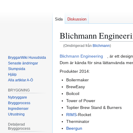
Sida
Diskussion
Blichmann Engineeri
(Omdirigerad från
Blichmann
)
Hoppa
Hoppa
Blichmann Engineering
, är ett desi
BryggarWiki Huvudsida
till
till
Dom är kända för sina lättanvända me
Senaste ändringar
navigering
sök
Slumpsida
Produkter 2014:
Hjälp
Boilermaker
Alla artiklar A-Ö
BrewEasy
BRYGGNING
Boilcoil
Nybryggare
Tower of Power
Bryggprocess
Toptier Brew Stand & Burners
Ingredienser
Utrustning
RIMS
-Rocket
Therminator
Detaljerad
Beergun
Bryggprocess