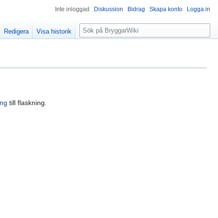
Inte inloggad
Diskussion
Bidrag
Skapa konto
Logga in
S
Redigera
Visa historik
ö
k
ng
till flaskning.