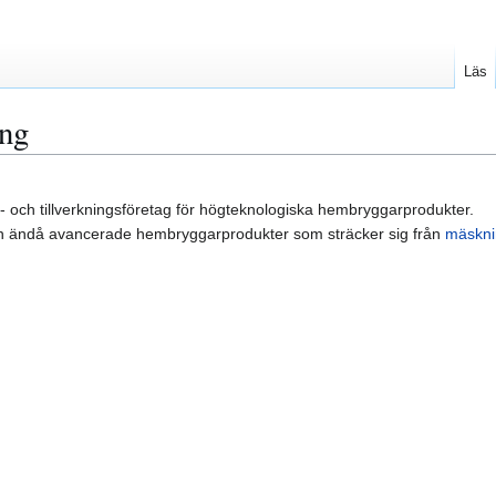
Läs
ng
gn- och tillverkningsföretag för högteknologiska hembryggarprodukter.
n ändå avancerade hembryggarprodukter som sträcker sig från
mäskni