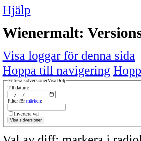
Hjälp
Wienermalt: Versions
Visa loggar för denna sida
Hoppa till navigering
Hoppa
Filtrera sidversioner
Visa
Dölj
Till datum:
Filter för
märken
:
Invertera val
Visa sidversioner
Val av diff: markera i radi