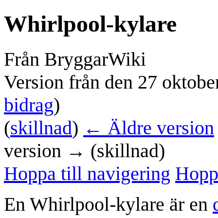
Whirlpool-kylare
Från BryggarWiki
Version från den 27 oktobe
bidrag
)
(
skillnad
)
← Äldre version
version → (skillnad)
Hoppa till navigering
Hoppa
En
Whirlpool-kylare
är en