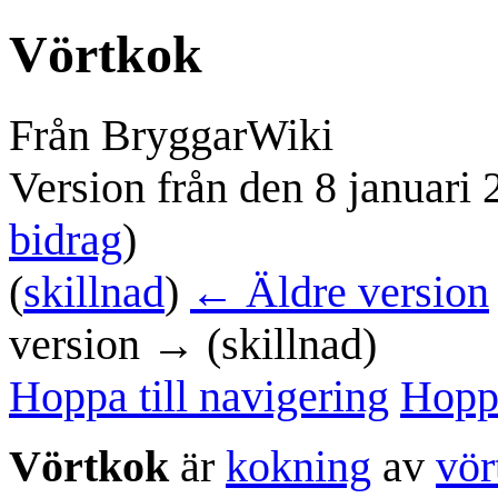
Vörtkok
Från BryggarWiki
Version från den 8 januari 
bidrag
)
(
skillnad
)
← Äldre version
version → (skillnad)
Hoppa till navigering
Hoppa
Vörtkok
är
kokning
av
vör