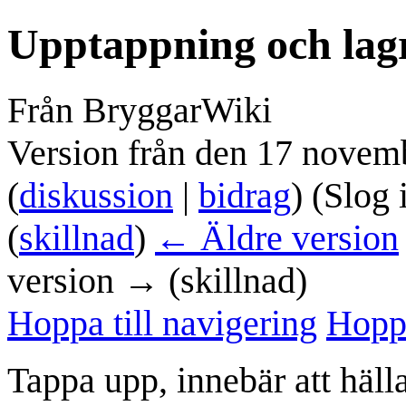
Upptappning och lag
Från BryggarWiki
Version från den 17 novem
(
diskussion
|
bidrag
)
(Slog 
(
skillnad
)
← Äldre version
version → (skillnad)
Hoppa till navigering
Hoppa
Tappa upp, innebär att häll