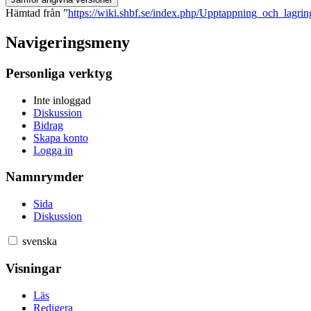
Hämtad från ”
https://wiki.shbf.se/index.php/Upptappning_och_lagrin
Navigeringsmeny
Personliga verktyg
Inte inloggad
Diskussion
Bidrag
Skapa konto
Logga in
Namnrymder
Sida
Diskussion
svenska
Visningar
Läs
Redigera