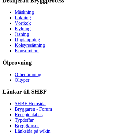
Detaljerad Bryggprocess
Mäskning
Lakning
Vörtkok
Kylning
Jäsning
Upptappning
Kolsyresättning
Konsumtion
Ölprovning
Ölbedömning
Öltyper
Länkar till SHBF
SHBF Hemsida
Bryggaren - Forum
Receptdatabas
Typdeffar
Bryggkurser
Länksida på wikin