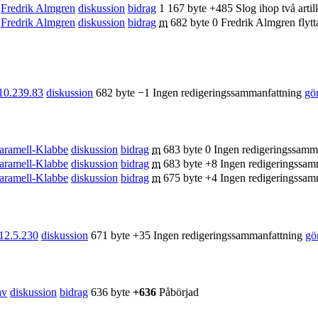
Fredrik Almgren
diskussion
bidrag
1 167 byte
+485
Slog ihop två artil
Fredrik Almgren
diskussion
bidrag
m
682 byte
0
Fredrik Almgren flyt
10.239.83
diskussion
682 byte
−1
Ingen redigeringssammanfattning
gö
aramell-Klabbe
diskussion
bidrag
m
683 byte
0
Ingen redigeringssamm
aramell-Klabbe
diskussion
bidrag
m
683 byte
+8
Ingen redigeringssam
aramell-Klabbe
diskussion
bidrag
m
675 byte
+4
Ingen redigeringssam
12.5.230
diskussion
671 byte
+35
Ingen redigeringssammanfattning
gö
av
diskussion
bidrag
636 byte
+636
Påbörjad