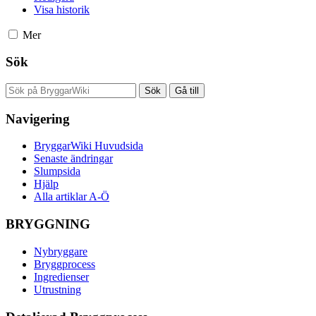
Visa historik
Mer
Sök
Navigering
BryggarWiki Huvudsida
Senaste ändringar
Slumpsida
Hjälp
Alla artiklar A-Ö
BRYGGNING
Nybryggare
Bryggprocess
Ingredienser
Utrustning