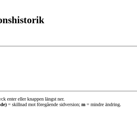
onshistorik
yck enter eller knappen längst ner.
nde)
= skillnad mot föregående sidversion;
m
= mindre ändring.