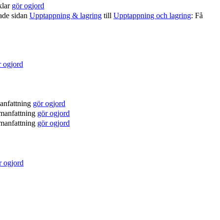
klar
gör ogjord
tade sidan
Upptappning & lagring
till
Upptappning och lagring
: Få
r ogjord
anfattning
gör ogjord
manfattning
gör ogjord
manfattning
gör ogjord
r ogjord